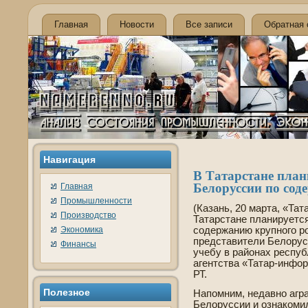
Главная
Новости
Все записи
Обратная 
Навигация
В Татарстане план
Белоруссии по сод
Главная
Промышленности
(Казань, 20 марта, «Та
Производство
Татарстане планируетс
Экономика
соде­ржанию крупного ро
представители Белорусс
Финансы
учебу в районах респуб
агентства «Татар-инфо
РТ.
Полезнοе
Напомним, недавно агр
Белоруссии и ознакоми