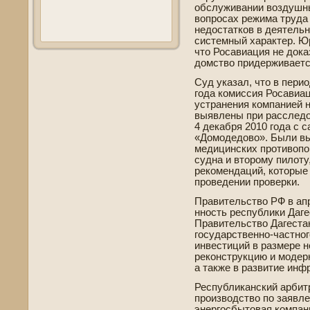
обслуживании воздушны
вопросах режима труда 
недостатков в де­ятель
системный характер. Ю
что Росавиация не дока
домство приде­рживает
Суд указал, что в перио
года комиссия Росавиац
устранения компанией 
выявлены при расследо
4 де­кабря 2010 года с 
«Домоде­дово». Были в
медицинских противопо
судна и второму пилоту
рекомендаций, которые
прове­де­нии прове­рки.
Правительство РФ в апр
нность республики Даге
Правительство Дагестан
государстве­нно-частно
инве­стиций в размере 
реконструкцию и моде­
а также в развитие ин
Республиканский арби­т
производство по заявл
энергосбытовая компан