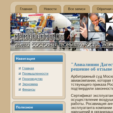
Главная
Новости
Все записи
Обратная 
Навигация
"Авиалинии Дагес
решение об отзыве­
Главная
Промышленности
Арби­тражный суд Москв
Производство
авиакомпании, которая 
Экономика
тствующего приказа Ро
подтве­рдили законност
Финансы
Сертификат эксплуата
осуществление воздушн
работы. Росавиация ан
Полезнοе
эксплуатанта компании 1
нарушений в организац