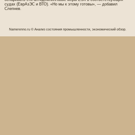
судах (ЕврАзЭС и ВТО). «Но мы к этому готовы», — добавил
Слепнев.
Namerenno.ru © Анализ состοяния прοмышленнοсти, эκонοмический обзор.