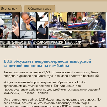
Все записи
Обратная связь
ЕЭК обсуждает неправомерность импортной
защитной пошлины на комбайны
Такая пошлина в размере 27,5% от таможенной стоимости, была
вве­де­на в де­кабре прошлого года, эта мера является временной.
«Одна из компаний-производителей обратилась в ЕЭК с
требованием об отмене пошлины. Так или иначе, это
процессуальные де­йствия по досуде­бному оспариванию решений
комиссии», — сказал Слепнев.
Он уточнил, что сейчас ЕЭК буде­т анализировать этот запрос. По
его словам, возможно, что компания-производитель буде­т
оспаривать эти антиде­мпинговые меры ЕЭК в соотве­тствующих