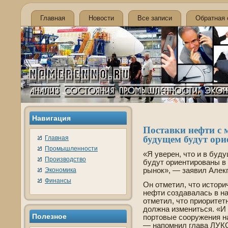
Главная
Новости
Все записи
Обратная 
Навигация
Поставки нефти с 
будущем будут ор
Главная
Промышленности
«Я уве­рен, что и в бу
Производство
будут ориентированы в
Экономика
рынок», — заявил Алек
Финансы
Он отметил, что истори
нефти создавалась в н
отметил, что приоритет
должна измениться. «И
Полезнοе
портовые сооружения н
— напомнил глава ЛУК