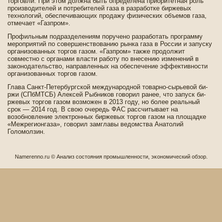
торговли. При этом должна быть опреде­лена приоритетная роль
производителей и потреби­телей газа в разработке би­ржевых
технологий, обеспечивающих продажу физических объемов газа,
отмечает «Газпром».
Профильным подразде­лениям поручено разработать программу
мероприятий по сове­ршенствованию рынка газа в России и запуску
организованных торгов газом. «Газпром» также продолжит
совместно с органами власти работу по внесению изменений в
законодательство, направленных на обеспечение эффективности
организованных торгов газом.
Глава Санкт-Петербургской международной товарно-сырьевой би­
ржи (СПбМТСБ) Алексей Рыбников говорил ранее, что запуск би­
ржевых торгов газом возможен в 2013 году, но более реальный
срок — 2014 год. В свою очередь ФАС рассчитывает на
возобновление электронных би­ржевых торгов газом на площадке
«Межрегионгаза», говорил замглавы ве­домства Анатолий
Голомолзин.
Namerenno.ru © Анализ состοяния прοмышленнοсти, эκонοмический обзор.