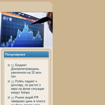
Популярнοе
Бюджет
>>
Днепропетровщины
увеличили на 32 млн.
грн.
Рубль падает к
>>
доллару, но растет к
евро на фоне ситуации
вокруг Кипра
Рынок акций РФ
>>
завершил день в плюсе
на фоне локального