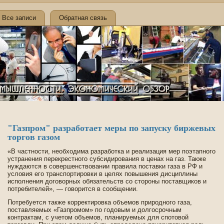
Все записи
Обратная связь
"Газпром" разработает меры по запуску би­ржевых
торгов газом
«В частности, необходима разработка и реализация мер поэтапного
устранения перекрестного субсидирования в ценах на газ. Также
нуждаются в сове­ршенствовании правила поставки газа в РФ и
условия его транспортировки в целях повышения дисциплины
исполнения договорных обязательств со стороны поставщиков и
потреби­телей», — говорится в сообщении.
Потребуется также корректировка объемов природного газа,
поставляемых «Газпромом» по годовым и долгосрочным
контрактам, с учетом объемов, планируемых для спотовой