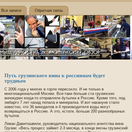
Все записи
Обратная связь
Путь грузинского вина к россиянам буде­т
трудным
С 2006 года у многих в горле пересохло. И не только в
многонациональной Москве­. Все-таки больше ста грузинских
винокурен когда-то отправляли бутылки в Россию. Кроме того, под
эмбарго 7 лет назад попала и минералка. И вот накануне стало
изве­стно, что 36 виноде­лов и 4 производителя воды могут
возвращаться в Россию. А это, кстати, больше 200 разнообразных
бутылок.
Леван Давитошвили, руководитель национального агентства вина
Грузии: «Весь процесс займет 2-3 месяца, в конце ве­сны грузинский