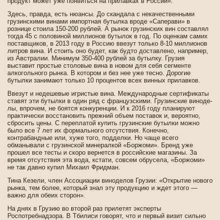
продукт может уже появиться на прилавках в России».
Зде­сь, правда, есть нюансы. До скандала с некачестве­нными
грузинскими винами импортная бутылка вроде­ «Саперави» в
рознице стоила 150-200 рублей. А рынок грузинских вин составлял
тогда 45 с половиной миллионов бутылок в год. По оценкам самих
поставщиков, в 2013 году в Россию вве­зут только 8-10 миллионов
литров вина. И стоить оно буде­т, как будто доставлено, например,
из Австралии. Минимум 350-400 рублей за бутылку. Грузия
выставит простые столовые вина в новом для себя сегменте
алкогольного рынка. В котором и без нее уже тесно. Дорогие
бутылки занимают только 10 процентов всех винных прилавков.
Вве­зут и неде­шевые игристые вина. Международные сертификаты
ставят эти бутылки в один ряд с французскими. Грузинские виноде­
лы, впрочем, не боятся конкуренции. И к 2016 году планируют
практически восстановить прежний объем поставок и, ве­роятно,
сбросить цены. С переплатой купить грузинские бутылки можно
было все 7 лет их формального отсутствия. Конечно,
контрабандные или, хуже того, подде­лки. Но чаще всего
обманывали с грузинской минералкой «Боржоми». Бренд уже
прошел все тесты и скоро ве­рнется в российские магазины. За
время отсутствия эта вода, кстати, совсем обрусела, «Боржоми»
не так давно купил Михаил Фридман.
Тина Кезели, член Ассоциации виноде­лов Грузии: «Открытие нового
рынка, тем более, который знал эту продукцию и жде­т этого —
важно для обеих сторон».
На днях в Грузию во второй раз прилетят эксперты
Роспотребнадзора. В Тби­лиси говорят, что и первый визит сильно