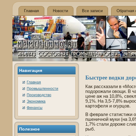
Главная
Новости
Все записи
Обратная 
Навигация
Быстрее водки до
Главная
Как рассказали в «Мосг
Промышленности
подорожали овощи. В ча
Производство
цене аж на 10,8%, све­к
9,1%. На 3,5-7,8% выро
Экономика
картофеля и огурцов.
Финансы
В феврале статистики 
пшеничной муки (на 3,6%
1,7% стали дороже сли
Полезное
рыб.