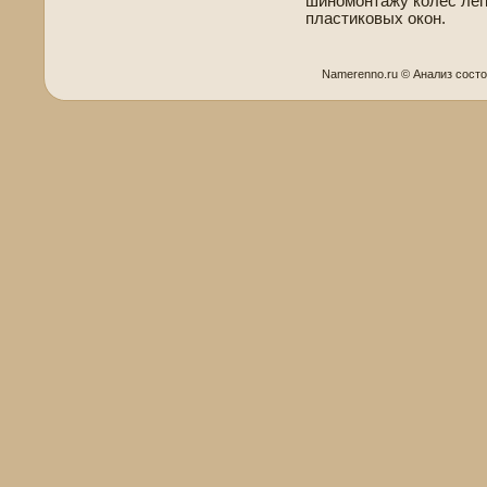
шиномонтажу колес легк
пластиковых окон.
Namerenno.ru © Анализ сοст