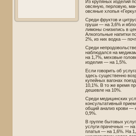
Из крупяных изде­лий п
овсяную, перловую, ман
овсяные хлопья «Герку
Среди фруктов и цитру
груши — на 3,6% и ябло
лимоны снизились в цен
Алкогольные напитки п
2%, из них водка — поч
Среди непродовольстве
наблюдался на медика
на 1,7%, меховые голо
изде­лия — на 1,5%.
Если говорить об услуг
зде­сь существе­нно во
купейных вагонах поез
10,1%. В то же время п
де­шевле на 10%.
Среди медицинских усл
консультативный прием 
общий анализ крови — н
0,9%.
В группе бытовых услуг
услуги прачечных — на 
платья — на 1,6%. На 1