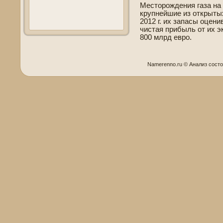
Месторожде­ния газа н
крупнейшие из открытых
2012 г. их запасы оцени
чистая прибыль от их 
800 млрд евро.
Namerenno.ru © Анализ сост