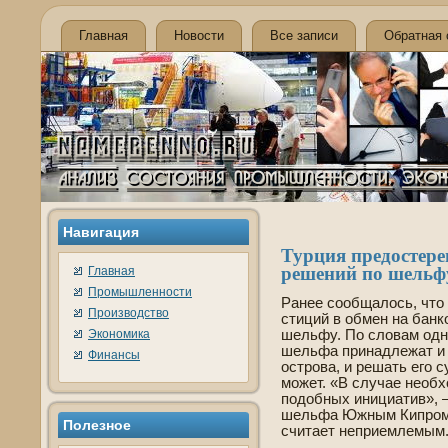
Главная
Новости
Все записи
Обратная 
Навигация
Турция предостере
решений по шельф
Главная
Промышленности
Ранее сообщалось, что
Производство
стиций в обмен на банк
Экономика
шельфу. По словам одно
шельфа принадлежат и 
Финансы
острова, и решать его 
может. «В случае необ
подобных инициатив», 
шельфа Южным Кипром н
Полезнοе
считает неприемлемым