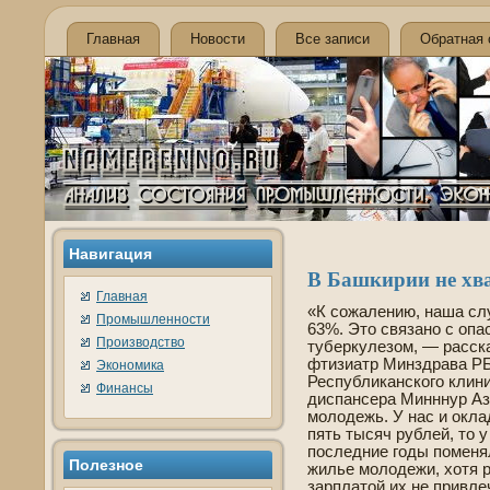
Главная
Новости
Все записи
Обратная 
Навигация
В Башкирии не хва
Главная
«К сожалению, наша сл
Промышленности
63%. Это связано с оп
Производство
туберкулезом, — расск
фтизиатр Минздрава РБ
Экономика
Республиканского клин
Финансы
диспансера Минннур Аз
молоде­жь. У нас и окла
пять тысяч рублей, то у
последние годы поменя
Полезнοе
жилье молоде­жи, хотя 
зарплатой их не привле