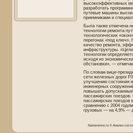
высокоэффективных ма
разработать программн
путевые машины высок
приемниками и специа
Была также отмечена н
технологии ремонта пут
технологических «окон»
перегонах «под ключ»,
качество ремонта, эфф
инфраструктуры. «Целе
технологии опреде­ляет
исходя из экономическ
обстановки», — отмеча
По словам вице-презид
сети железных дорог Р
улучшению состояния ж
инженерных сооружений
повышать допускаемые 
пассажирских поездов.
пассажирских поездов в
сравнению с 2004 годом
грузовых — на 4,9% — д
Namerenno.ru © Анализ сост