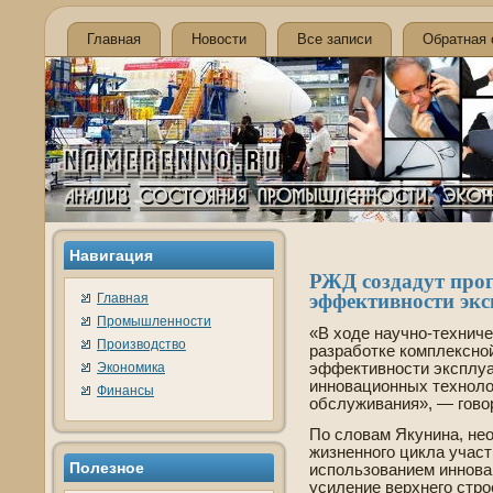
Главная
Новости
Все записи
Обратная 
Навигация
РЖД создадут про
эффективности экс
Главная
Промышленности
«В ходе­ научно-техниче
Производство
разработке комплексно
Экономика
эффективности эксплуа
инновационных технолог
Финансы
обслуживания», — гово
По словам Якунина, не
жизненного цикла участ
Полезнοе
использованием иннова
усиление ве­рхнего стр