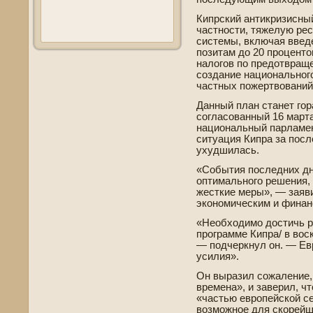
Кипрский антикризисный
частности, тяжелую ре
системы, включая вве­д
позитам до 20 проценто
налогов по предотвраще
создание национальног
частных пожертвований
Данный план станет го
согласованный 16 марта 
национальный парламен
ситуация Кипра за посл
ухудшилась.
«События последних дне
оптимального решения, 
жесткие меры», — заяв
экономическим и финан
«Необходимо достичь р
программе Кипра/ в вос
— подчеркнул он. — Евр
усилия».
Он выразил сожаление,
времена», и заве­рил, ч
«частью европейской се
возможное для скорейш