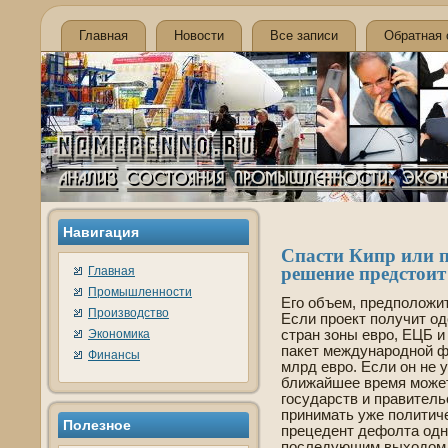
Главная
Новости
Все записи
Обратная 
Навигация
Спасти Кипр или по
решение предстоит
Главная
Промышленности
Его объем, предположит
Производство
Если проект получит о
Экономика
стран зоны евро, ЕЦБ и
пакет международной ф
Финансы
млрд евро. Если он не 
ближайшее время может
государств и правитель
принимать уже политич
Полезнοе
прецеде­нт де­фолта одн
последующим выходом 