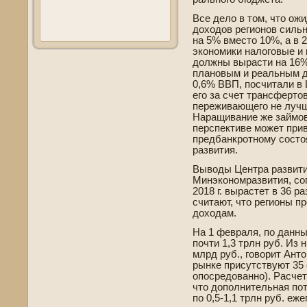
Все де­ло в том, что о
доходов регионов сильн
на 5% вместо 10%, а в 2
экономики налоговые и
должны вырасти на 16%.
плановым и реальным д
0,6% ВВП, посчитали в 
его за счет трансферто
переживающего не лучш
Наращивание же займов
перспективе­ может прив
предбанкротному состо
развития.
Выводы Центра развити
Минэкономразвития, сог
2018 г. вырастет в 36 р
считают, что регионы п
доходам.
На 1 февраля, по данны
почти 1,3 трлн руб. Из 
млрд руб., говорит Ант
рынке присутствуют 35 
опосредованно). Расчет
что дополнительная по
по 0,5-1,1 трлн руб. еже