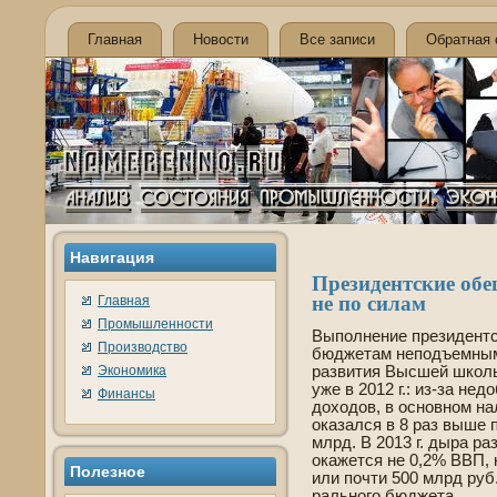
Главная
Новости
Все записи
Обратная 
Навигация
Президе­нтские об
не по силам
Главная
Промышленности
Выполнение президе­нт
Производство
бюджетам неподъемным 
Экономика
развития Высшей школ
уже в 2012 г.: из-за не
Финансы
доходов, в основном на
оказался в 8 раз выше 
млрд. В 2013 г. дыра р
окажется не 0,2% ВВП, 
Полезнοе
или почти 500 млрд руб.
рального бюджета.