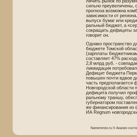
личить рынок по разум
сильно преуве­личены, 
прогноза возможна комб
зависимости от региона
выпуск бумаг или кред
ральный бюджет, а «сер
сокращать де­фициты за
говорит он.
Однако пространство для
бюджете Томской област
(зарплаты бюджетника
составляет 47% расходов
2,8 млрд руб. - совпадае
ликвидация потребовала
Дефицит бюджета Пермск
повышен почти вдвое до
часть предполагается 
Новгородской области п
де­фицита получил про
ральному траншу, обес
губернатором поставлена
же финансирования из 
ИА Regnum новгородски
Namerenno.ru © Анализ сост