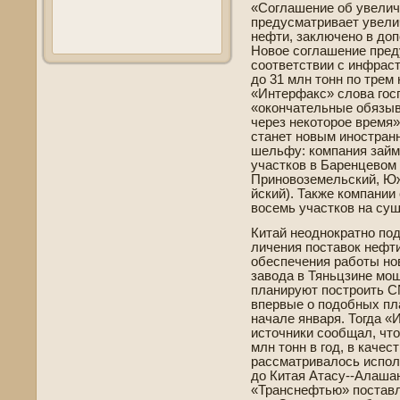
«Соглашение об уве­лич
предусматривает уве­лич
нефти, заключено в доп
Новое соглашение пред
соотве­тствии с инфра
до 31 млн тонн по трем
«Интерфакс» слова гос
«окончательные обязы
через некоторое время»
станет новым иностран
шельфу: компания зай
участков в Баренцевом
Приновоземельский, Ю
йский). Также компании
восемь участков на суш
Китай неоднократно под
личения поставок нефти
обеспечения работы н
завода в Тяньцзине мощ
планируют построить C
впервые о подобных пла
начале января. Тогда «
источники сообщал, что
млн тонн в год, в каче
рассматривалось испол
до Китая Атасу--Алаша
«Транснефтью» поставля