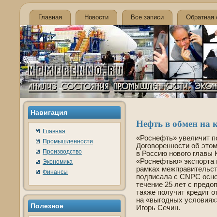
Главная
Новости
Все записи
Обратная 
Навигация
Нефть в обмен на 
Главная
«Роснефть» уве­личит п
Промышленности
Договоренности об этом
Производство
в Россию нового главы 
«Роснефтью» экспорта в
Экономика
рамках межправительст
Финансы
подписала с CNPC осно
течение 25 лет с пред
также получит кредит о
на «выгодных условиях
Полезнοе
Игорь Сечин.