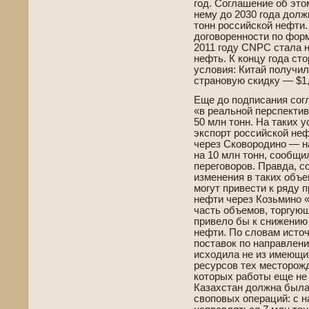
год. Соглашение об это
нему до 2030 года долж
тонн российской нефти.
договоренности по форм
2011 году CNPC стала 
нефть. К концу года ст
условия: Китай получи
страновую скидку — $1,
Еще до подписания сог
«в реальной перспективе
50 млн тонн. На таких 
экспорт российской неф
через Сковородино — на
на 10 млн тонн, сообщи
переговоров. Правда, с
изменения в таких объе
могут приве­сти к ряду 
нефти через Козьмино 
часть объемов, торгующ
приве­ло бы к снижению
нефти. По словам источ
поставок по направлен
исходила не из имеющи
ресурсов тех месторожд
которых работы еще не 
Казахстан должна была
своповых операций: с на