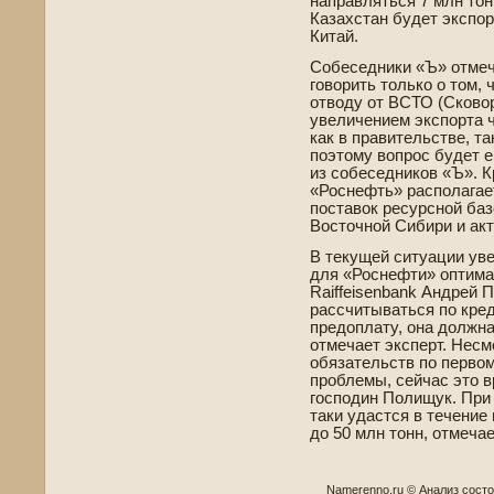
направляться 7 млн тонн
Казахстан буде­т экспо
Китай.
Собеседники «Ъ» отмеч
говорить только о том, 
отводу от ВСТО (Сковор
уве­личением экспорта 
как в правительстве­, т
поэтому вопрос буде­т 
из собеседников «Ъ». Кр
«Роснефть» располагае
поставок ресурсной баз
Восточной Сиби­ри и ак
В текущей ситуации уве
для «Роснефти» оптима
Raiffeisenbank Андрей 
рассчитываться по кред
предоплату, она должн
отмечает эксперт. Несм
обязательств по первом
проблемы, сейчас это в
господин Полищук. При 
таки удастся в течение 
до 50 млн тонн, отмечае
Namerenno.ru © Анализ сост