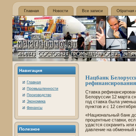
Главная
Новости
Все записи
Обратная 
Навигация
Нацбанк Белорусси
рефинансирования
Главная
Промышленности
Ставка рефинансирован
Производство
Белоруссии 12 марта сн
Экономика
год ставка была умень
пунктов и с 12 сентябр
Финансы
«Национальный банк до
процентные ставки, ес
удастся сохранить или 
Полезнοе
давление на обменный 