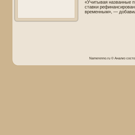
«Учитывая названные п
ставки рефинансировани
временным», — добавил
Namerenno.ru © Анализ сост