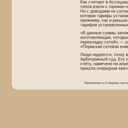
Как считают в Ассоциац
тепла взяли с горожан н
Но с доводами не согла
которая тарифы устанав
прежнему, как и раньше
тарифов установленных
«В данные суммы залож
изготовляющие, которые
перекладку сетей», — 
«Пермская сетевая ком
Люди наде­ются, точку в
Арби­тражный суд. Его з
счёту, намечено на апр
пришла очередная квита
Namerenno.ru © Анализ сост