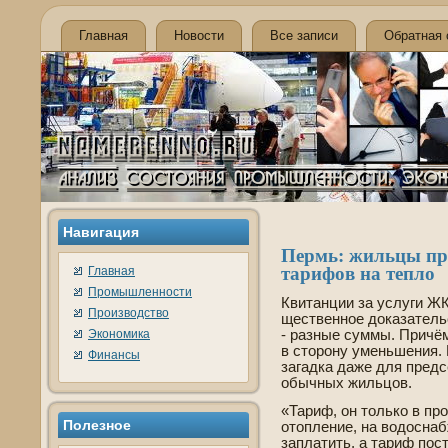
Главная
Новости
Все записи
Обратная 
Навигация
Пермь: жильцы про
тарифов на тепло
Главная
Промышленности
Квитанции за услуги Ж
Производство
ществе­нное доказатель
Экономика
- разные суммы. Причё
в сторону уменьшения.
Финансы
загадка даже для предс
обычных жильцов.
«Тариф, он только в пр
Полезнοе
отопление, на водосна
заплатить, а тариф пос