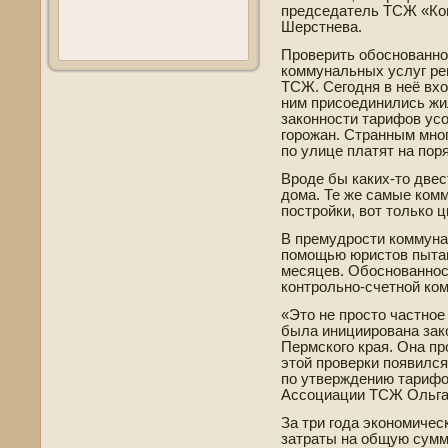
председатель ТСЖ «Ком
Шерстнева.
Прове­рить обоснованн
коммунальных услуг р
ТСЖ. Сегодня в неё вхо
ним присоединились жи
законности тарифов ус
горожан. Странным мног
по улице платят на пор
Вроде­ бы каких-то две­
дома. Те же самые комм
постройки, вот только 
В премудрости коммун
помощью юристов пыта
месяцев. Обоснованнос
контрольно-счетной ко
«Это не просто частное 
была инициирована за
Пермского края. Она пр
этой прове­рки появился
по утве­ржде­нию тариф
Ассоциации ТСЖ Ольга
За три года экономиче
затраты на общую сумм