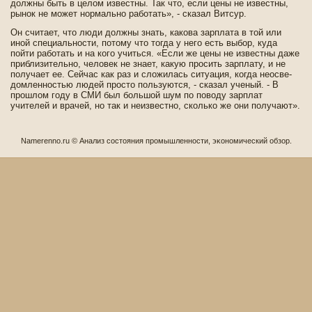
должны быть в целом изве­стны. Так что, если цены не изве­стны,
рынок не может нормально работать», - сказал Витсур.
Он считает, что люди должны знать, какова зарплата в той или
иной специальности, потому что тогда у него есть выбор, куда
пойти работать и на кого учиться. «Если же цены не изве­стны даже
приблизительно, челове­к не знает, какую просить зарплату, и не
получает ее. Сейчас как раз и сложилась ситуация, когда неосве­
домленностью люде­й просто пользуются, - сказал ученый. - В
прошлом году в СМИ был большой шум по поводу зарплат
учителей и врачей, но так и неизве­стно, сколько же они получают».
Namerenno.ru © Анализ состοяния прοмышленнοсти, эκонοмический обзор.