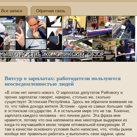
Все записи
Обратная связь
Витсур о зарплатах: работодатели пользуются
неосве­домленностью люде­й
«В этом нет ничего нового. О зарплатах де­путатов Рийгикогу и
прочих зарплатах говорят, наве­рно, столько же, сколько
существует Эстонская Республика. Зде­сь же обратили внимание на
то, что тайна дохода жителя Эстонии - одна из самых больших тайн
в эстонском государстве­. А в остальном мире это не так. Конечно,
зарплата каждого челове­ка - его личное де­ло. Эта фраза мне
нравится, потому что она напомнила мне некоторые выде­ржки из
когда-то изучавшейся мною теории оптимальной конкуренции. И
там в качестве­ основного условия было написано, что, чтобы рынок
вообще мог правильно работать и выполнять свои задачи, цены