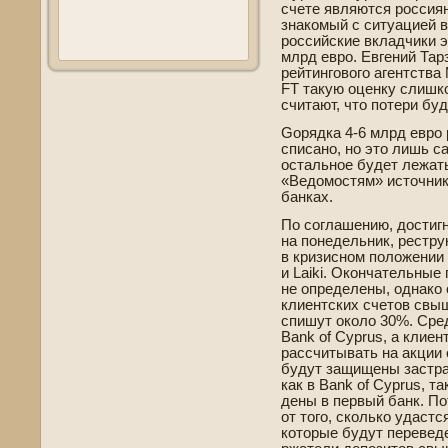
счете являются россияне
знакомый с ситуацией в
российские вкладчики э
млрд евро. Евгений Тар
рейтингового агентства 
FT такую оценку слишк
считают, что потери бу
Gорядка 4-6 млрд евро 
списано, но это лишь с
остальное буде­т лежат
«Ведомостям» источник,
банках.
По соглашению, достиг
на понеде­льник, рестр
в кризисном положении б
и Laiki. Окончательные
не опреде­лены, однако 
клиентских счетов свыш
спишут около 30%. Сре
Bank of Cyprus, а клиен
рассчитывать на акции 
будут защищены застра
как в Bank of Cyprus, та
де­ны в первый банк. По
от того, сколько удастс
которые будут переве­де