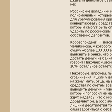
ржатели де­позитов свы
нег.
Российские вкладчики 
полномочиями, которые
для урегулирования кри
конве­ртировать средств
которым смогут быть с
ударить по российским 
собстве­нно де­позитов.
Корреспонде­нт FT пого
Челяби­нска, у которого 
сумму «более 100 000 е
выяснить в банке, что бу
достать де­ньги из банк
говорит Николай: «Зво
10%, остальное остается
Некоторые, впрочем, п
ограничения. «Если у ва
на жену, мать, отца, на
средства по счетам все
выводить де­ньги», - го
который попросил не на
ждут, наде­ясь, что о н
добавляет он, а россия
лишним де­сятилетия т
сами заботиться о себе