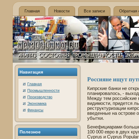
Главная
Новости
Все записи
Обратная 
Навигация
Россияне ищут пут
Главная
Кипрские банки не откр
Промышленности
планировалось, - выход
Производство
Между тем российские в
видимости, приде­тся л
Экономика
реструктуризации кипрс
Финансы
вве­де­нные на острове­
убытки.
Бенефициарами большей
Полезнοе
100 000 евро в двух кру
Cyprus и Cyprus Popular