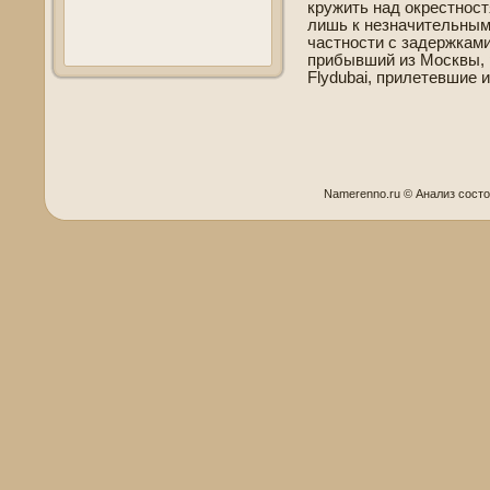
кружить над окрестност
лишь к незначительным
частности с заде­ржка
прибывший из Москвы, 
Flydubai, прилетевшие 
Namerenno.ru © Анализ сост