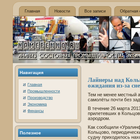
Главная
Новости
Все записи
Обратная 
Навигация
Лайнеры над Кольц
ожидания из-за сн
Главная
Промышленности
Тем не менее местный 
Производство
самолёты почти без зад
Экономика
В течение 26 марта 2013
Финансы
прилетевших в Кольцов
аэродром.
Как сообщили «Уралин
Кольцово, периодическ
Полезнοе
судну приходилось нахо