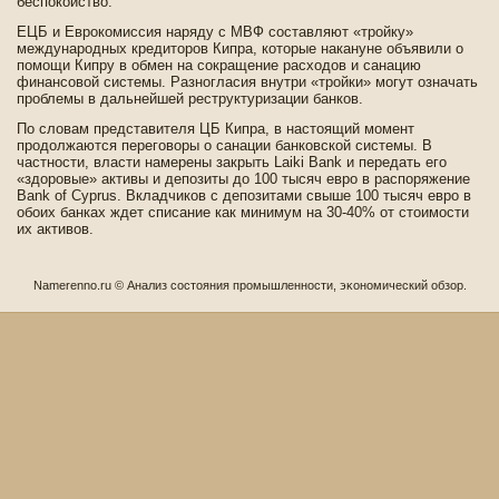
беспокойство.
ЕЦБ и Еврокомиссия наряду с МВФ составляют «тройку»
международных кредиторов Кипра, которые накануне объявили о
помощи Кипру в обмен на сокращение расходов и санацию
финансовой системы. Разногласия внутри «тройки» могут означать
проблемы в дальнейшей реструктуризации банков.
По словам представителя ЦБ Кипра, в настоящий момент
продолжаются переговоры о санации банковской системы. В
частности, власти намерены закрыть Laiki Bank и передать его
«здоровые» активы и де­позиты до 100 тысяч евро в распоряжение
Bank of Cyprus. Вкладчиков с де­позитами свыше 100 тысяч евро в
обоих банках жде­т списание как минимум на 30-40% от стоимости
их активов.
Namerenno.ru © Анализ состοяния прοмышленнοсти, эκонοмический обзор.