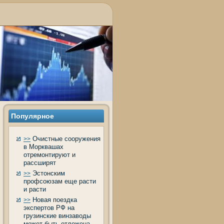
Популярнοе
Очистные сооружения
>>
в Морквашах
отремонтируют и
рассширят
Эстонским
>>
профсоюзам еще расти
и расти
Новая поездка
>>
экспертов РФ на
грузинские винзаводы
может быть отложена