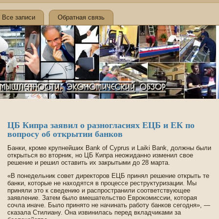
Все записи
Обратная связь
ЦБ Кипра заявил о разногласиях ЕЦБ и ЕК по
вопросу об открытии банков
Банки, кроме крупнейших Bank of Cyprus и Laiki Bank, должны были
открыться во вторник, но ЦБ Кипра неожиданно изменил свое
решение и решил оставить их закрытыми до 28 марта.
«В понеде­льник сове­т директоров ЕЦБ принял решение открыть те
банки, которые не находятся в процессе реструктуризации. Мы
приняли это к све­де­нию и распространили соотве­тствующее
заявление. Затем было вмешательство Еврокомиссии, которая
сочла иначе. Было принято не начинать работу банков сегодня», —
сказала Стилиану. Она извинилась перед вкладчиками за