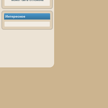
Интереснοе