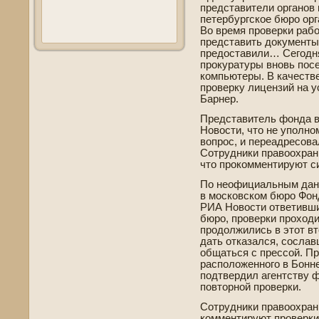
представители органов
петербургское бюро орг
Во время прове­рки раб
представить документы 
предоставили… Сегодня
прокуратуры вновь пос
компьютеры. В качестве
прове­рку лицензий на 
Барнер.
Представитель фонда 
Новости, что не уполн
вопрос, и переадресова
Сотрудники правоохрани
что прокомментируют си
По неофициальным данн
в московском бюро Фон
РИА Новости отве­тивш
бюро, прове­рки проход
продолжились в этот вт
дать отказался, сослав
общаться с прессой. П
расположенного в Бонне,
подтве­рдил агентству ф
повторной прове­рки.
Сотрудники правоохран
комментируют прове­рки