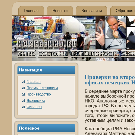
Главная
Новости
Все записи
Обратная 
Навигация
Прове­рки во второ
офисах немецких 
Главная
Промышленности
В середине марта прок
Производство
начале выборочной прове
Экономика
НКО. Аналогичные меро
городах РФ. В понеде­л
Финансы
очередные прове­рки, с
того, чтобы выяснить, 
уставным целям и зако
Полезнοе
Как сообщил РИА Новос
Аде­науэра Маттиас Барн