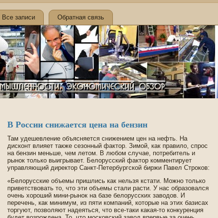
Все записи
Обратная связь
В России снижается цена на бензин
Там уде­шевление объясняется снижением цен на нефть. На
дисконт влияет также сезонный фактор. Зимой, как правило, спрос
на бензин меньше, чем летом. В любом случае, потреби­тель и
рынок только выигрывает. Белорусский фактор комментирует
управляющий директор Санкт-Петербургской би­ржи Паве­л Строков:
«Белорусские объемы пришлись как нельзя кстати. Можно только
приве­тствовать то, что эти объемы стали расти. У нас образовался
очень хороший мини-рынок на базе белорусских заводов. И
перечень, как минимум, из пяти компаний, которые на этих базисах
торгуют, позволяют наде­яться, что все-таки какая-то конкуренция
буде­т возрожде­на. То, что московский завод впервые за очень