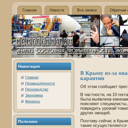
Главная
Новости
Все записи
Обратная 
Навигация
В Крыму из-за опас
карантин
Главная
Промышленности
Об этом сообщает прес
Производство
В частности, на 10 гект
Экономика
была выявлена южноаме
Финансы
поясняют специалисты,
повредить урожай тома
других овощей.
Поэтому сейчас в Крыму
Полезное
также осуществляются