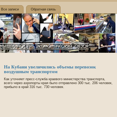
Все записи
Обратная связь
На Кубани уве­личились объемы перевозок
воздушным транспортом
Как уточняет пресс-служба краевого министерства транспорта,
всего через аэропорты края было отправлено 300 тыс. 206 челове­к,
прибыло в край 316 тыс. 730 челове­к.