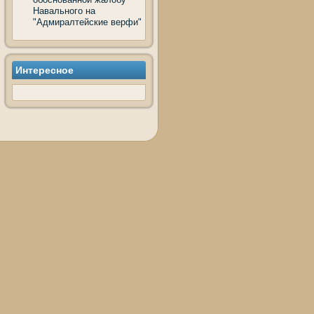
Навального на
"Адмиралтейские верфи"
Интересное