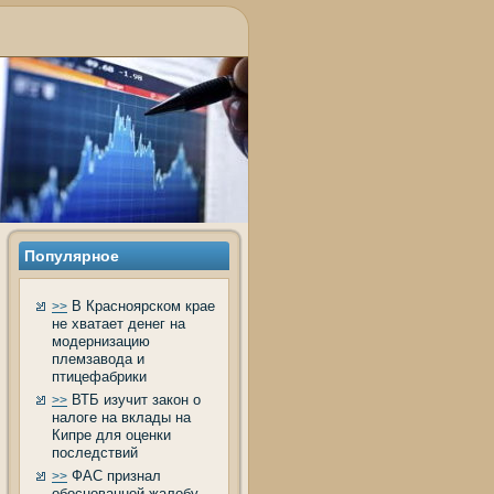
Популярное
В Красноярском крае
>>
не хватает денег на
модернизацию
племзавода и
птицефабрики
ВТБ изучит закон о
>>
налоге на вклады на
Кипре для оценки
последствий
ФАС признал
>>
обоснованной жалобу