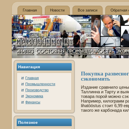
Главная
Новости
Все записи
Обратная 
Навигация
Покупка разве­сно
сэкономить
Главная
Промышленности
Издание сравнило цены
Производство
Таллинна и Тарту и выяс
Экономика
товара порой можно сэ
Например, килограмм ра
Финансы
lihatööstus стоит 6,99 е
такого же карбонада кил
Полезное