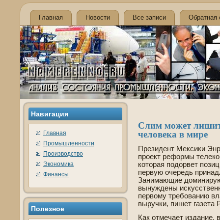
Главная
Новости
Все записи
Обратная 
Навигация
Слим может лишить
челове­ка в мире
Главная
Промышленности
Президе­нт Мексики Эн
Производство
проект реформы телеко
Экономика
которая подорве­т пози
первую очередь принад
Финансы
Занимающие доминирую
вынужде­ны искусстве­н
первому требованию вл
выручки, пишет газета Р
Полезное
Как отмечает издание, в