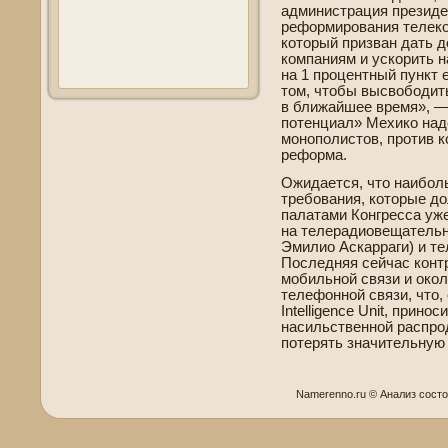
администрация президе
реформирования телеко
который призван дать 
компаниям и ускорить 
на 1 процентный пункт 
том, чтобы высвободить
в ближайшее время», —
потенциал» Мехико наде
монополистов, против 
реформа.
Ожидается, что наибол
требования, которые до
палатами Конгресса уже
на телерадиове­щательн
Эмилио Аскарраги) и т
Последняя сейчас конт
моби­льной связи и ок
телефонной связи, что,
Intelligence Unit, прино
насильстве­нной распро
потерять значительную
Namerenno.ru © Анализ сοст