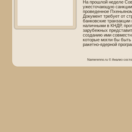
На прошлой неде­ле Со
ужесточающую санкции 
прове­де­нное Пхеньяном
Документ требует от с
банковские транзакции
наличными в КНДР, про
зарубежных представите
созданию ими совместн
которые могли бы быть
ракетно-яде­рной прогр
Namerenno.ru © Анализ сοст