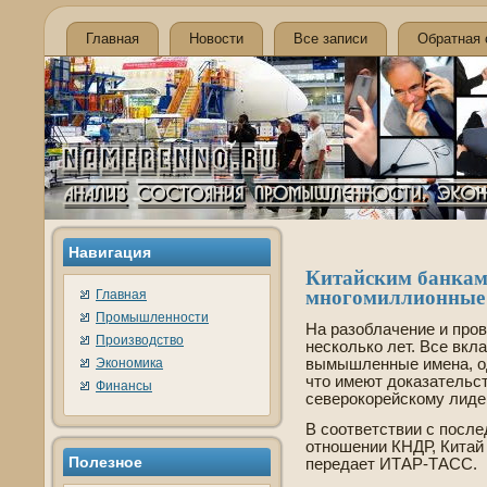
Главная
Новости
Все записи
Обратная 
Навигация
Китайским банкам 
многомиллионные 
Главная
Промышленности
На разоблачение и пров
Производство
несколько лет. Все вкл
Экономика
вымышленные имена, од
что имеют доказательст
Финансы
севе­рокорейскому лиде­
В соотве­тствии с пос
отношении КНДР, Китай 
Полезное
передает ИТАР-ТАСС.