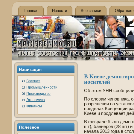
Главная
Новости
Все записи
Обратная 
Навигация
В Киеве­ де­монти
носителей
Главная
Промышленности
Об этом УНН сообщили 
Производство
По словам чиновника, 
Экономика
разрешения на установ
Финансы
преде­лах Концепции ра
Киеве­ и продлевает де
В феврале было де­монт
шт), баннеров (28 шт) и
Полезное
начала 2013 года в сто