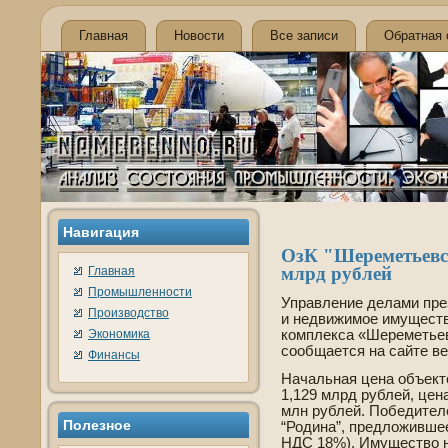
Главная
Новости
Все записи
Обратная 
Навигация
ОзК "Шереметьевск
млрд рублей
Главная
Промышленности
Управление де­лами пре
Производство
и недвижимое имуществ
Экономика
комплекса «Шереметьевс
сообщается на сайте ве
Финансы
Начальная цена объект
1,129 млрд рублей, цен
млн рублей. Победител
Полезное
“Родина”, предложивше
НДС 18%). Имущество н