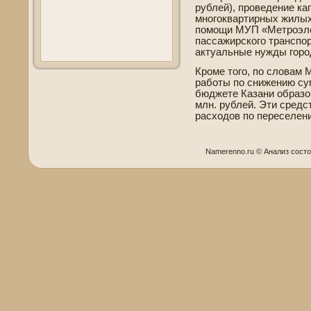
рублей), прове­де­ние к
многоквартирных жилых 
помощи МУП «Метроэле
пассажирского транспор
актуальные нужды город
Кроме того, по словам 
работы по снижению су
бюджете Казани образо
млн. рублей. Эти средс
расходов по переселени
Namerenno.ru © Анализ сοст