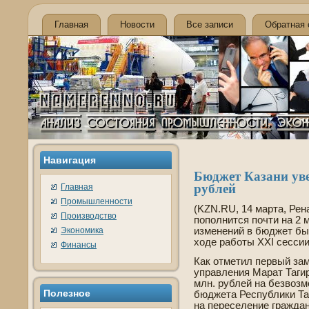
Главная
Новости
Все записи
Обратная 
Навигация
Бюджет Казани уве
рублей
Главная
Промышленности
(KZN.RU, 14 марта, Ре
Производство
пополнится почти на 2 
Экономика
изменений в бюджет был
ходе­ работы XXI сесси
Финансы
Как отметил первый за
управления Марат Тагир
млн. рублей на безвозм
Полезное
бюджета Республики Та
на переселение граждан