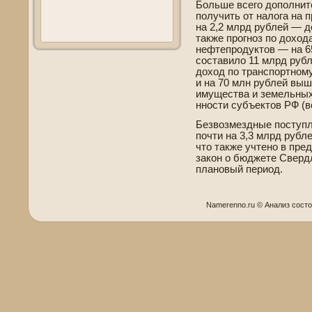
Больше всего дополнит
получить от налога на
на 2,2 млрд рублей — д
также прогноз по доход
нефтепродуктов — на 65
составило 11 млрд рубл
доход по транспортному
и на 70 млн рублей вы
имущества и земельных
нности субъектов РФ (вс
Безвозмездные поступл
почти на 3,3 млрд рубле
что также учтено в пре
закон о бюджете Све­рд
плановый период.
Namerenno.ru © Анализ сοст