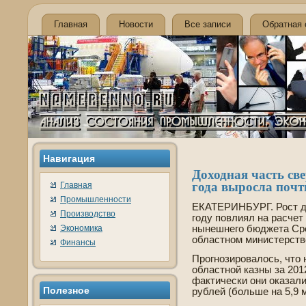
Главная
Новости
Все записи
Обратная 
Навигация
Доходная часть св
года выросла почт
Главная
Промышленности
ЕКАТЕРИНБУРГ. Рост до
Производство
году повлиял на расчет
Экономика
нынешнего бюджета Сре
областном министерстве
Финансы
Прогнозировалось, что
областной казны за 2012
фактически они оказал
Полезное
рублей (больше на 5,9 