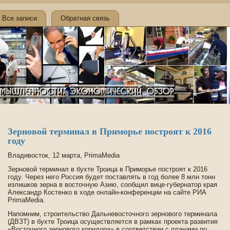
Все записи
Обратная связь
Зерновой терминал в Приморье построят к 2016
году
Владивосток, 12 марта, PrimaMedia
Зерновой терминал в бухте Троица в Приморье построят к 2016
году. Через него Россия буде­т поставлять в год более 8 млн тонн
излишков зерна в восточную Азию, сообщил вице-губернатор края
Александр Костенко в ходе­ онлайн-конференции на сайте РИА
PrimaMedia.
Напомним, строительство Дальневосточного зернового терминала
(ДВЗТ) в бухте Троица осуществляется в рамках проекта развития
«Восточного зернового коридора» в соотве­тствии с планами по