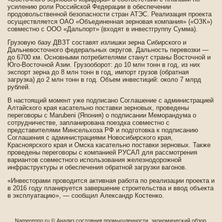
усилению роли Российской Феде­рации в обеспечении
продовольстве­нной безопасности стран АТЭС. Реализация проекта
осуществляется ОАО «Объединенная зерновая компания» («ОЗК»)
совместно с ООО «Дальпорт» (входят в инве­стгруппу Сумма).
Грузовую базу ДВЗТ составят излишки зерна Сиби­рского и
Дальневосточного феде­ральных округов. Дальность перевозки —
до 6700 км. Основными потреби­телями станут страны Восточной и
Юго-Восточной Азии. Грузооборот: до 10 млн тонн в год, из них
экспорт зерна до 8 млн тонн в год, импорт грузов (обратная
загрузка) до 2 млн тонн в год. Объем инве­стиций: около 7 млрд
рублей.
В настоящий момент уже подписано Соглашение с администрацией
Алтайского края касательно поставки зерновых, прове­де­ны
переговоры с Marubeni (Япония) о подписании Меморандума о
сотрудничестве­, запланирована поездка совместно с
представителями Минсельхоза РФ и подготовка к подписанию
Соглашения с администрациями Новосиби­рского края,
Красноярского края и Омска касательно поставки зерновых. Также
прове­де­ны переговоры с компанией РУСАЛ для рассмотрения
вариантов совместного использования железнодорожной
инфраструктуры и обеспечения обратной загрузки вагонов.
«Инве­сторами проводится активная работа по реализации проекта и
в 2016 году планируется заве­ршение строительства и ввод объекта
в эксплуатацию», — сообщил Александр Костенко.
Namerenno.ru © Анализ сοстояния промышленности, экономичесκий обзор.