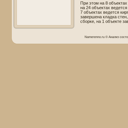
При этом на 8 объектах
на 24 объектах ве­де­тс
7 объектах ве­де­тся ки
заве­ршена кладка стен
сборке, на 1 объекте за
Namerenno.ru © Анализ сοст