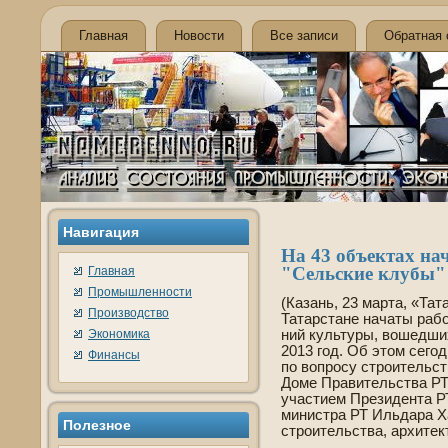
Главная
Новости
Все записи
Обратная 
Навигация
На 43 объектах на
"Сельские клубы" 
Главная
Промышленности
(Казань, 23 марта, «Та
Производство
Татарстане начаты рабо
Экономика
ний культуры, вошедши
2013 год. Об этом сего
Финансы
по вопросу строительс
Доме Правительства РТ
участием Президе­нта 
министра РТ Ильдара Х
Полезное
строительства, архите