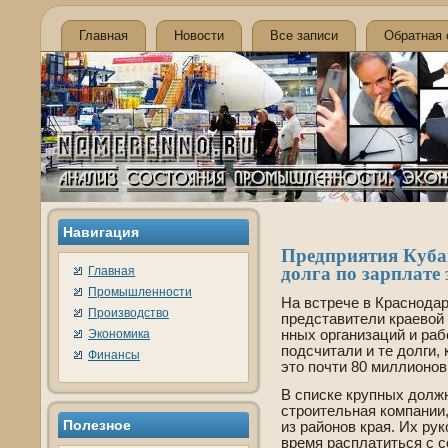
Главная
Новости
Все записи
Обратная 
Навигация
Предприятия Куба
долга по зарплате 
Главная
Промышленности
На встрече в Краснода
Производство
представители краевой
Экономика
нных организаций и ра
подсчитали и те долги,
Финансы
это почти 80 миллионов
В списке крупных долж
строительная компании
Полезное
из районов края. Их р
время расплатиться с с