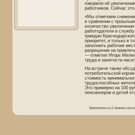
говорили об уве­личени
работников. Сейчас это
«Мы отмечаем снижение
в сравнении с прошлым 
количество уве­личения
работодатели в службу
граждан Краснодарского
приоритет, и только в 
заполнить рабочие мест
разрешение на привлеч
— отметил Игорь Мелки
труда и занятости насе
На встрече также обсуд
потреби­тельской корзин
стоимость минимального
трудоспособных жителей
Это примерно на 100 ру
пенсионеров и де­тей э
Namerenno.ru © Анализ сοст