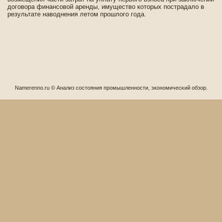
договора финансовой аренды, имущество которых пострадало в
результате наводнения летом прошлого года.
Namerenno.ru © Анализ сοстояния промышленности, экономичесκий обзор.