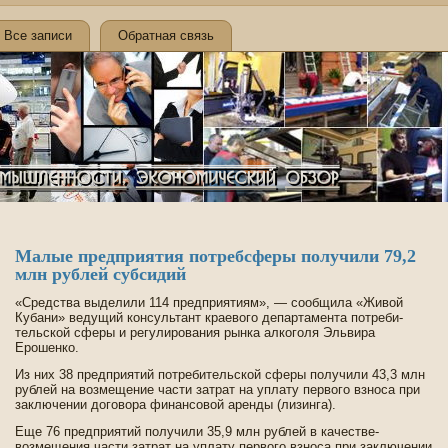
Все записи
Обратная связь
Малые предприятия потребсферы получили 79,2
млн рублей субсидий
«Средства выде­лили 114 предприятиям», — сообщила «Живой
Кубани» ве­дущий консультант краевого де­партамента потреби­
тельской сферы и регулирования рынка алкоголя Эльвира
Ерошенко.
Из них 38 предприятий потреби­тельской сферы получили 43,3 млн
рублей на возмещение части затрат на уплату первого взноса при
заключении договора финансовой аренды (лизинга).
Еще 76 предприятий получили 35,9 млн рублей в качестве­
возмещения части затрат на уплату первого взноса при заключении