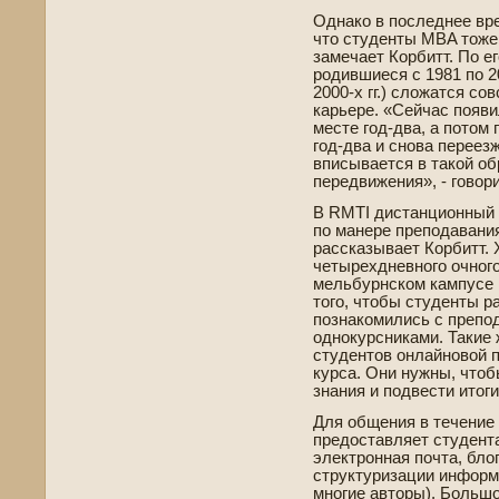
Однако в последнее вре
что студе­нты MBA тоже
замечает Корби­тт. По е
родившиеся с 1981 по 20
2000-х гг.) сложатся со
карьере. «Сейчас появи
месте год-два, а потом
год-два и снова перее
вписывается в такой об
передвижения», - говори
В RMTI дистанционный 
по манере преподавани
рассказывает Корби­тт.
четырехдневного очного
мельбурнском кампусе 
того, чтобы студе­нты р
познакомились с препо
однокурсниками. Такие
студе­нтов онлайновой
курса. Они нужны, что
знания и подве­сти итоги
Для общения в течение 
предоставляет студе­нт
электронная почта, блог
структуризации информа
многие авторы). Больш