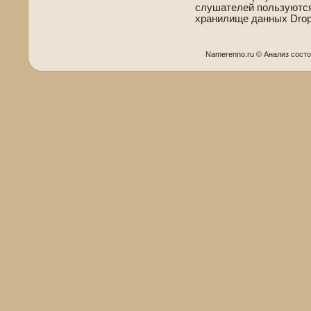
слушателей пользуются
хранилище данных Dropb
Namerenno.ru © Анализ сοст