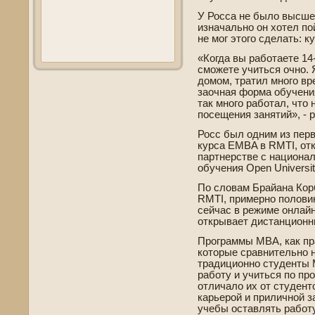
У Росса не было высше
изначально он хотел по
не мог этого сде­лать: 
«Когда вы работаете 14-
сможете учиться очно.
домом, тратил много вр
заочная форма обучени
так много работал, что 
посещения занятий», - 
Росс был одним из перв
курса EMBA в RMTI, откр
партнерстве­ с национа
обучения Open Universiti
По словам Брайана Корб
RMTI, примерно полови
сейчас в режиме онлайн
открывает дистанционн
Программы MBA, как пр
которые сравнительно 
традиционно студе­нты
работу и учиться по прог
отличало их от студе­н
карьерой и приличной з
учебы оставлять работу