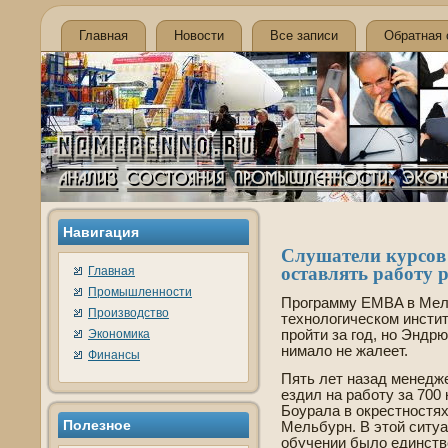
Главная
Новости
Все записи
Обратная 
Навигация
Cлушатели курсов
оставлять работу 
Главная
Промышленности
Программу EMBA в Мел
Производство
технологическом инсти
Экономика
пройти за год, но Эндрю
нимало не жалеет.
Финансы
Пять лет назад менедж
ездил на работу за 700
Боурала в окрестностя
Полезное
Мельбурн. В этой ситу
обучении было единстве