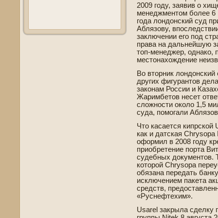
2009 году, заявив о хи
менеджментом более 6 
года лондонский суд пр
Аблязову, впоследстви
заключении его под стр
права на дальнейшую з
топ-менеджер, однако, 
местонахожде­ние неизве
Во вторник лондонский 
других фигурантов де­л
законам России и Казахс
Жаримбетов несет отве­
сложности около 1,5 м
суда, помогали Аблязов
Что касается кипрской U
как и датская Chrysopa 
оформил в 2008 году кр
приобретение порта Вит
суде­бных документов. 
которой Chrysopa переу
обязана передать банку
исключением пакета акц
средств, предоставлен
«Руснефтехим».
Usarel закрыла сде­лку
группы Nitek 8 августа 