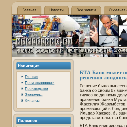
Главная
Новости
Все записи
Обратная 
Навигация
БТА Банк может п
решению лондонск
Главная
Промышленности
Решение было вынесено
Производство
банка со своим бывшим
Экономика
тчиков по данному де­
правления банка Мухтар
Финансы
Жаксилик Жаримбетов, 
проживающий в Лондоне
Ильдар Хажаев, бывший
представительства бан
Полезнοе
БТА Банк инициировал р