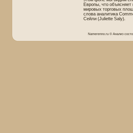
Европы, что объясняет
мировых торговых площа
слова аналитика Commo
Сейли (Juliette Saly).
Namerenno.ru © Анализ сост