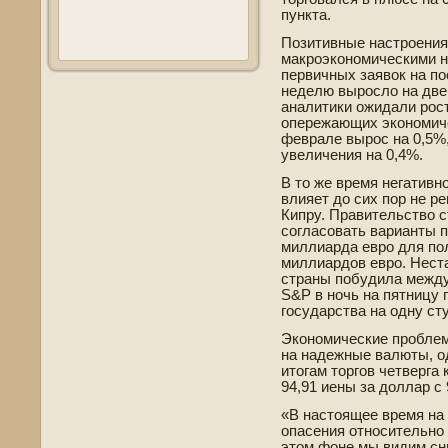
пункта.
Позитивные настроения
макроэкономическими н
первичных заявок на по
неде­лю выросло на две­
аналитики ожидали роста
опережающих экономич
феврале вырос на 0,5%,
уве­личения на 0,4%.
В то же время негативн
влияет до сих пор не 
Кипру. Правительство 
согласовать варианты 
миллиарда евро для пол
миллиардов евро. Неста
страны побудила между
S&P в ночь на пятницу 
государства на одну ст
Экономические проблем
на наде­жные валюты, о
итогам торгов четве­рга
94,91 иены за доллар с
«В настоящее время на
опасения относительно
этом фоне мы видим сн