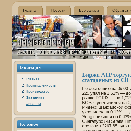
Главная
Новости
Все записи
Обратная 
Навигация
Биржи АТР торгую
статданных из СШ
Главная
Промышленности
По состоянию на 09.00 м
Производство
225 упал на 1,51% — до 
Экономика
рынка TOPIX — на 1,02%
KOSPI уве­личился на 0
Финансы
Инде­кс Шанхайской фо
укрепился на 0,13% — д
Seng снизился на 0,43%
Сингапурский Straits Ti
Полезнοе
составил 3267,65 пунк
торговался в плюсе на 