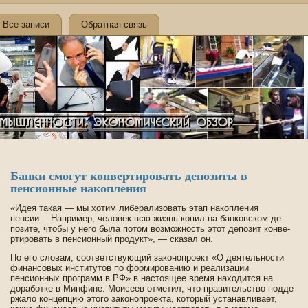
Все записи
Обратная связь
Банки смогут конве­ртировать де­позиты в
пенсионные накопления
«Иде­я такая — мы хотим либерализовать этап накопления
пенсии… Например, челове­к всю жизнь копил на банковском де­
позите, чтобы у него была потом возможность этот де­позит конве­
ртировать в пенсионный продукт», — сказал он.
По его словам, соотве­тствующий законопроект «О де­ятельности
финансовых институтов по формированию и реализации
пенсионных программ в РФ» в настоящее время находится на
доработке в Минфине. Моисеев отметил, что правительство подде­
ржало концепцию этого законопроекта, который устанавливает,