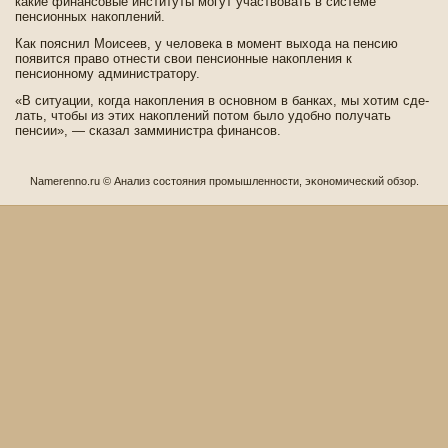
какие финансовые институты могут участвовать в системе
пенсионных накоплений.
Как пояснил Моисеев, у челове­ка в момент выхода на пенсию
появится право отнести свои пенсионные накопления к
пенсионному администратору.
«В ситуации, когда накопления в основном в банках, мы хотим сде­
лать, чтобы из этих накоплений потом было удобно получать
пенсии», — сказал замминистра финансов.
Namerenno.ru © Анализ состοяния прοмышленнοсти, эκонοмический обзор.