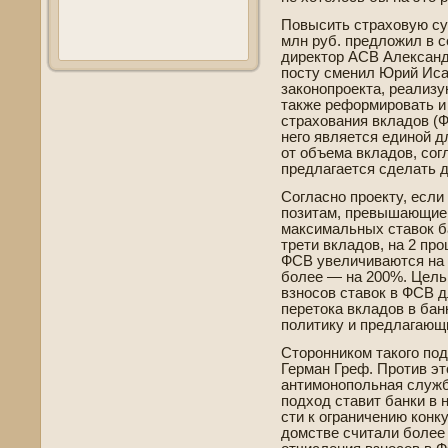
Повысить страховую су
млн руб. предложил в 
директор АСВ Александр
посту сменил Юрий Исае
законопроекта, реализу
также реформировать и
страхования вкладов (Ф
него является единой д
от объема вкладов, сог
предлагается сде­лать
Согласно проекту, если 
позитам, превышающие
максимальных ставок ба
трети вкладов, на 2 про
ФСВ уве­личиваются на 
более — на 200%. Цель
взносов ставок в ФСВ 
перетока вкладов в бан
политику и предлагающ
Сторонником такого по
Герман Греф. Против эт
антимонопольная служб
подход ставит банки в 
сти к ограничению конк
домстве­ считали более