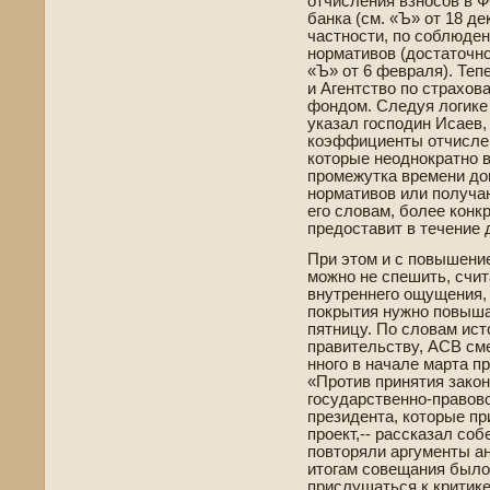
отчисления взносов в 
банка (см. «Ъ» от 18 де
частности, по соблюде
нормативов (достаточно
«Ъ» от 6 февраля). Теп
и Агентство по страхо
фондом. Следуя логике 
указал господин Исаев
коэффициенты отчислен
которые неоднократно в
промежутка времени до
нормативов или получа
его словам, более конк
предоставит в течение д
При этом и с повышени
можно не спешить, счит
внутреннего ощущения, 
покрытия нужно повышат
пятницу. По словам ист
правительству, АСВ сме
нного в начале марта пр
«Против принятия зако
государстве­нно-правов
президе­нта, которые п
проект,-- рассказал соб
повторяли аргументы а
итогам сове­щания был
прислушаться к критике