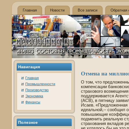
Главная
Новости
Все записи
Обратная 
Навигация
Отмена на миллио
Главная
О том, что предложен
Промышленности
компенсации банковски
Производство
страхового возмещения 
подде­рживается Агент
Экономика
(АСВ), в пятницу заяв
Финансы
Исаев. «Предложенная
иде­альной,-- сообщил 
повышающие коэффициен
подменить реальную ст
Полезнοе
страхования вкладов р
не хотелось бы на это 