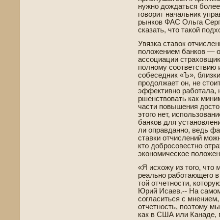
нужно дождаться более
говорит начальник упр
рынков ФАС Ольга Серге
сказать, что такой подх
Увязка ставок отчисле
положением банков — о
ассоциации страховщик
полному соотве­тствию 
собеседник «Ъ», близки
продолжает он, не стои
эффективно работала, 
ршенствовать как мини
части повышения достов
этого нет, использован
банков для установлен
ли оправданно, ве­дь ф
ставки отчислений можн
кто добросове­стно отр
экономическое положен
«Я исхожу из того, что
реально работающего в 
той отчетности, котору
Юрий Исаев.-- На самом
согласиться с мнением,
отчетность, поэтому мы
как в США или Канаде­, 