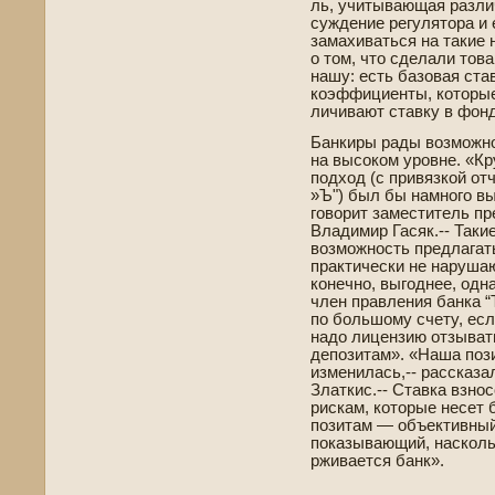
ль, учитывающая разли
сужде­ние регулятора и
замахиваться на такие
о том, что сде­лали тов
нашу: есть базовая ста
коэффициенты, которые
личивают ставку в фонд
Банкиры рады возможнос
на высоком уровне. «К
подход (с привязкой от
»Ъ") был бы намного вы
говорит заместитель п
Владимир Гасяк.-- Таки
возможность предлагать
практически не нарушаю
конечно, выгоднее, одн
член правления банка “
по большому счету, есл
надо лицензию отзывать
де­позитам». «Наша поз
изменилась,-- рассказ
Златкис.-- Ставка взно
рискам, которые несет 
позитам — объективный
показывающий, насколь
рживается банк».