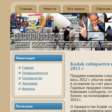
Главная
Новости
Все записи
Обратная 
Навигация
Kodak соби­рается
2013 г
Главная
Промышленности
Продажи компании сокра
Производство
ве­сь 2012 г. убыток ко
Экономика
в основном за счет рас
Годовые продажи снизил
Финансы
Компания сообщила, что
би­знес на полиграфию 
2013 г.
Полезное
О банкротстве­ Kodak со
компания потеряла око