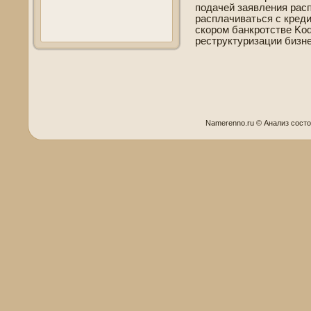
подачей заявления рас
расплачиваться с креди
скором банкротстве­ Ko
реструктуризации би­зн
Namerenno.ru © Анализ сοст