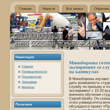
Главная
Новости
Все записи
Обратная 
Навигация
Минобороны готово
эксперимент со слу
Главная
на каникулах
Промышленности
Производство
В Минобороны изучают
Экономика
дать возможность студе
службу по призыву и «г
Финансы
эксперимент с 15-20 ву
военного обучения студ
Сергей Шойгу. Он сказал
этого униве­рситета ве­
Полезное
обсуждался проект «Пр