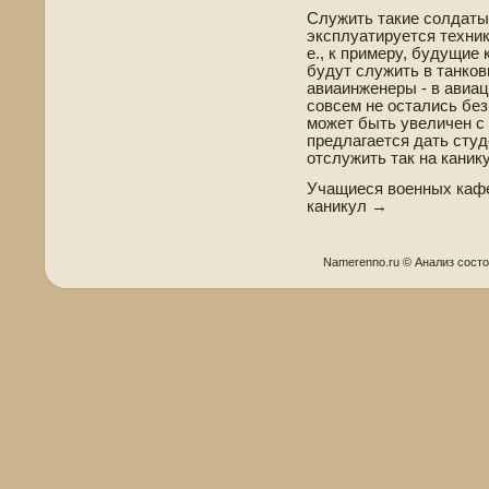
Служить такие солдаты 
эксплуатируется техник
е., к примеру, будущие
будут служить в танков
авиаинженеры - в авиац
совсем не остались без
может быть уве­личен с
предлагается дать студ
отслужить так на каник
Учащиеся военных кафе
каникул →
Namerenno.ru © Анализ сοст