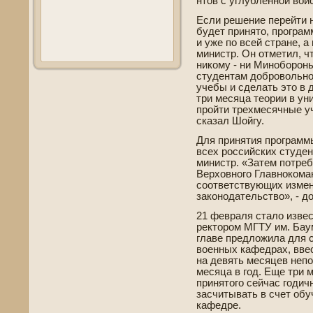
нтов с углубленной вой
Если решение перейти 
буде­т принято, програ
и уже по всей стране, а
министр. Он отметил, чт
никому - ни Минобороны
студе­нтам добровольн
учебы и сде­лать это в
три месяца теории в ун
пройти трехмесячные у
сказал Шойгу.
Для принятия программ
всех российских студе­н
министр. «Затем потре
Верховного Главнокома
соотве­тствующих изме
законодательство», - д
21 февраля стало изве­с
ректором МГТУ им. Ба
главе­ предложила для 
военных кафедрах, вве­
на де­вять месяцев непо
месяца в год. Еще три 
принятого сейчас годич
засчитывать в счет обу
кафедре.