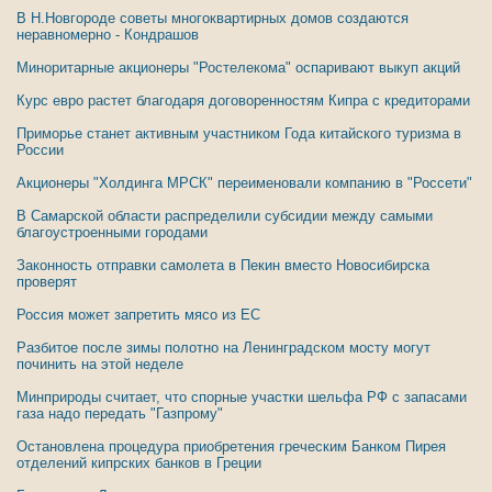
В Н.Новгороде советы многоквартирных домов создаются
неравномерно - Кондрашов
Миноритарные акционеры "Ростелекома" оспаривают выкуп акций
Курс евро растет благодаря договоренностям Кипра с кредиторами
Приморье станет активным участником Года китайского туризма в
России
Акционеры "Холдинга МРСК" переименовали компанию в "Россети"
В Самарской области распределили субсидии между самыми
благоустроенными городами
Законность отправки самолета в Пекин вместо Новосибирска
проверят
Россия может запретить мясо из ЕС
Разбитое после зимы полотно на Ленинградском мосту могут
починить на этой неделе
Минприроды считает, что спорные участки шельфа РФ с запасами
газа надо передать "Газпрому"
Остановлена процедура приобретения греческим Банком Пирея
отделений кипрских банков в Греции