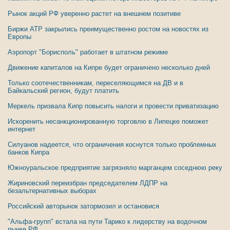
Рынок акций РФ уверенно растет на внешнем позитиве
Биржи АТР закрылись преимущественно ростом на новостях из
Европы
Аэропорт "Борисполь" работает в штатном режиме
Движение капиталов на Кипре будет ограничено несколько дней
Только соотечественникам, переселяющимся на ДВ и в
Байкальский регион, будут платить
Меркель призвала Кипр повысить налоги и провести приватизацию
Искоренить несанкционированную торговлю в Липецке поможет
интернет
Силуанов надеется, что ограничения коснутся только проблемных
банков Кипра
Южноуральское предприятие загрязняло марганцем соседнюю реку
Жириновский переизбран председателем ЛДПР на
безальтернативных выборах
Российский авторынок затормозил и остановися
"Альфа-групп" встала на пути Тарико к лидерству на водочном
рынке РФ