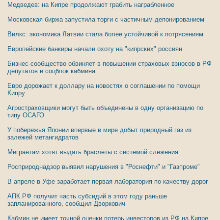
Медведев: на Кипре продолжают грабить награбленное
Московская биржа запустила торги с частичным депонированием
Вилкс: экономика Латвии стала более устойчивой к потрясениям
Европейские банкиры начали охоту на "кипрских" россиян
Бизнес-сообщество обвиняет в повышении страховых взносов в РФ
депутатов и соцблок кабмина
Евро дорожает к доллару на новостях о соглашении по помощи
Кипру
Агростраховщики могут быть объединены в одну организацию по
типу ОСАГО
У побережья Японии впервые в мире добыт природный газ из
залежей метангидратов
Мигрантам хотят выдать браслеты с системой слежения
Росприроднадзор выявил нарушения в "Роснефти" и "Газпроме"
В апреле в Уфе заработает первая лаборатория по качеству дорог
АПК РФ получит часть субсидий в этом году раньше
запланированного, сообщил Дворкович
Кабмин не имеет точной оценки потерь инвесторов из РФ на Кипре