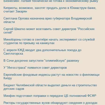
Бизнесмен: Латвия технически не готова к экономическому рывку
Киприоты, возможно, захотят продать долю в Юниаструм банке,
считает Закарян
Светлана Орлова назначена врио губернатора Владимирской
области
Сергей Шматко может возглавить совет директров "Российских
сетей"
Минобороны готово в сентябре начать эксперимент со службой
студентов по призыву на каникулах
С апреля КЖД вводит два дополнительных поезда до
Светлогорска
В Сочи досрочно запустили "олимпийскую" развязку
У "Ингосстраха" появился совет директоров
Европейские фондовые индексы растут на новостях о финпомощи
Кипру
Бюджет Челябинской области выделил деньги на строительство
детских садов
Минфин подготовил поправки о передаче ЦБ полномочий ФСФР
Ректоры государственных вузов обнародуют сведения о доходах